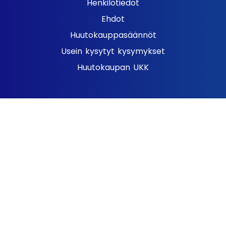
Henkilötiedot
Ehdot
Huutokauppasäännöt
Usein kysytyt kysymykset
Huutokaupan UKK