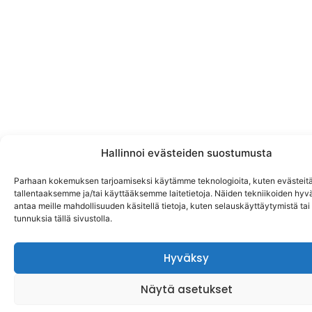
Hallinnoi evästeiden suostumusta
Parhaan kokemuksen tarjoamiseksi käytämme teknologioita, kuten evästeitä
tallentaaksemme ja/tai käyttääksemme laitetietoja. Näiden tekniikoiden hy
antaa meille mahdollisuuden käsitellä tietoja, kuten selauskäyttäytymistä tai y
tunnuksia tällä sivustolla.
Hyväksy
Näytä asetukset