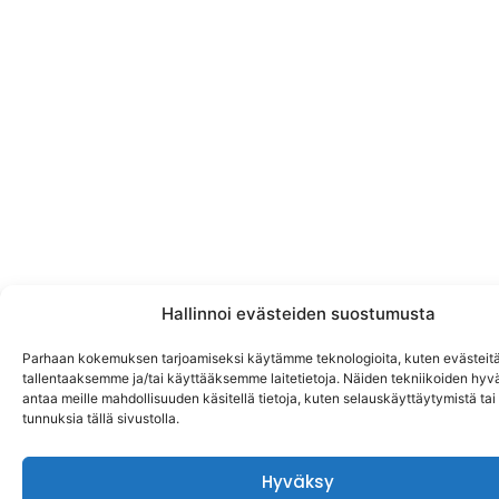
Hallinnoi evästeiden suostumusta
Parhaan kokemuksen tarjoamiseksi käytämme teknologioita, kuten evästeitä
tallentaaksemme ja/tai käyttääksemme laitetietoja. Näiden tekniikoiden hy
antaa meille mahdollisuuden käsitellä tietoja, kuten selauskäyttäytymistä tai y
tunnuksia tällä sivustolla.
Hyväksy