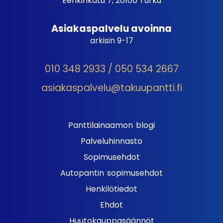
Eerikinkatu 7, 20100 Turku
Asiakaspalvelu avoinna
arkisin 9-17
010 348 2933 / 050 534 2667
asiakaspalvelu@takuupantti.fi
Panttilainaamon blogi
Palveluhinnasto
Sopimusehdot
Autopantin sopimusehdot
Henkilötiedot
Ehdot
Huutokauppasäännöt