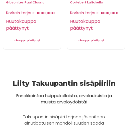
Gibson Les Paul Classic
Cortebert kultakello
Korkein tarjous:
Korkein tarjous:
1000,00
€
1300,00
€
Huutokauppa
Huutokauppa
päättynyt
päättynyt
Huutokauppa päättynyt
Huutokauppa päättynyt
Liity Takuupantin sisäpiiriin
Ennakkoinfoa huippukelloista, arvolaukuista ja
muista arvolöydöistä!
Takuupantin sisäpiiri tarjoaa jäsenilleen
ainutlaatuisen mahdollisuuden saada