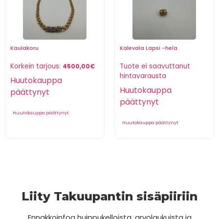
Kaulakoru
Kalevala Lapsi -hela
Korkein tarjous:
Tuote ei saavuttanut
4500,00
€
hintavarausta
Huutokauppa
Huutokauppa
päättynyt
päättynyt
Huutokauppa päättynyt
Huutokauppa päättynyt
Liity Takuupantin sisäpiiriin
Ennakkoinfoa huippukelloista, arvolaukuista ja