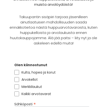
muista arvolöydöistä!
Takuupantin sisäpiiri tarjoaa jäsenilleen
ainutlaatuisen mahdollisuuden saada
ennakkotietoa näistä huippuarvotavaroista, kuten
huippukelloista ja arvolaukuista ennen
huutokauppojamme. Älä jää paitsi – liity nyt ja ole
askeleen edellä muita!
Olen kiinnostunut
Kulta, hopea ja korut
Arvokellot
Merkkilaukut
Kaikki arvotavarat
*
Sähköposti