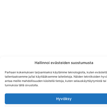
Hallinnoi evästeiden suostumusta
Parhaan kokemuksen tarjoamiseksi käytämme teknologioita, kuten evästeitä
tallentaaksemme ja/tai käyttääksemme laitetietoja. Näiden tekniikoiden hy
antaa meille mahdollisuuden käsitellä tietoja, kuten selauskäyttäytymistä tai y
tunnuksia tällä sivustolla.
Hyväksy