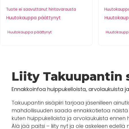
Tuote ei saavuttanut hintavarausta
Huutokauppa
Huutokauppa päättynyt
Huutokaup
Huutokauppa päättynyt
Huutokauppa
Liity Takuupantin s
Ennakkoinfoa huippukelloista, arvolaukuista j
Takuupantin sisäpiiri tarjoaa jäsenilleen ainut
mahdollisuuden saada ennakkotietoa näistä 
kuten huippukelloista ja arvolaukuista enn
Älä jää paitsi – liity nyt ja ole askeleen edellä