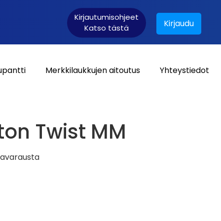
Kirjautumisohjeet
Kirjaudu
Katso tästä
upantti
Merkkilaukkujen aitoutus
Yhteystiedot
Asiakaskirjautuminen:
tton Twist MM
tavarausta