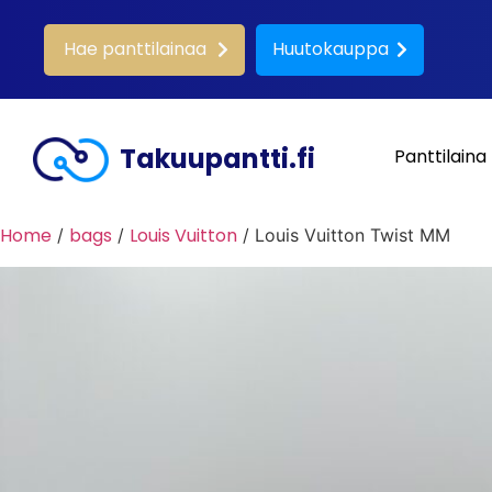
Hae panttilainaa
Huutokauppa
Takuupantti.fi
Panttilaina
Home
bags
Louis Vuitton
/
/
/ Louis Vuitton Twist MM