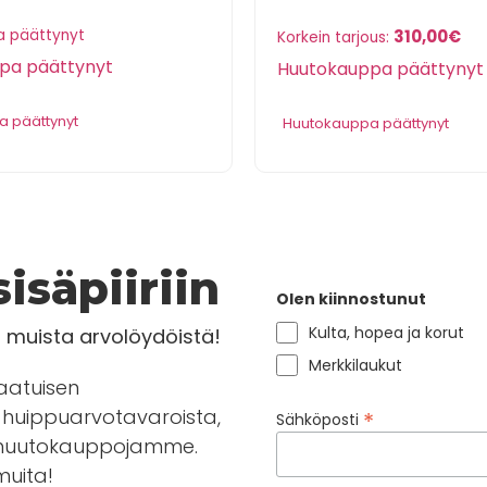
 päättynyt
310,00
€
Korkein tarjous:
pa päättynyt
Huutokauppa päättynyt
 päättynyt
Huutokauppa päättynyt
isäpiiriin
Olen kiinnostunut
Kulta, hopea ja korut
a muista arvolöydöistä!
Merkkilaukut
laatuisen
huippuarvotavaroista,
*
Sähköposti
en huutokauppojamme.
 muita!