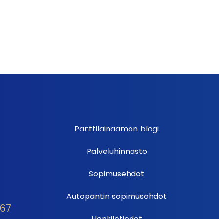
Panttilainaamon blogi
Palveluhinnasto
Sopimusehdot
Autopantin sopimusehdot
667
Henkilötiedot