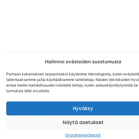
Hallinnoi evästeiden suostumusta
Parhaan kokemuksen tarjoamiseksi käytämme teknologioita, kuten evästeitä
tallentaaksemme ja/tai käyttääksemme laitetietoja. Näiden tekniikoiden hy
antaa meille mahdollisuuden käsitellä tietoja, kuten selauskäyttäytymistä tai y
tunnuksia tällä sivustolla.
Hyväksy
Näytä asetukset
Ehdot
Henkilötiedot