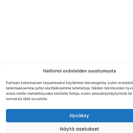
Hallinnoi evästeiden suostumusta
Parhaan kokemuksen tarjoamiseksi käytämme teknologioita, kuten evästeitä
tallentaaksemme ja/tai käyttääksemme laitetietoja. Näiden tekniikoiden hy
antaa meille mahdollisuuden käsitellä tietoja, kuten selauskäyttäytymistä tai y
tunnuksia tällä sivustolla.
Hyväksy
Näytä asetukset