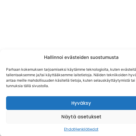
Hallinnoi evästeiden suostumusta
Parhaan kokemuksen tarjoamiseksi käytämme teknologioita, kuten evästeitä
tallentaaksemme ja/tai käyttääksemme laitetietoja. Näiden tekniikoiden hy
antaa meille mahdollisuuden käsitellä tietoja, kuten selauskäyttäytymistä tai y
tunnuksia tällä sivustolla.
Hyväksy
Näytä asetukset
Ehdot
Henkilötiedot