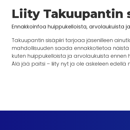
Liity Takuupantin s
Ennakkoinfoa huippukelloista, arvolaukuista j
Takuupantin sisäpiiri tarjoaa jäsenilleen ainut
mahdollisuuden saada ennakkotietoa näistä 
kuten huippukelloista ja arvolaukuista enn
Älä jää paitsi – liity nyt ja ole askeleen edellä