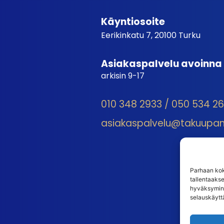
Käyntiosoite
Eerikinkatu 7, 20100 Turku
Asiakaspalvelu avoinna
arkisin 9-17
010 348 2933 / 050 534 2
asiakaspalvelu@takuupantt
Parhaan kok
tallentaaks
hyväksymine
selauskäyttä