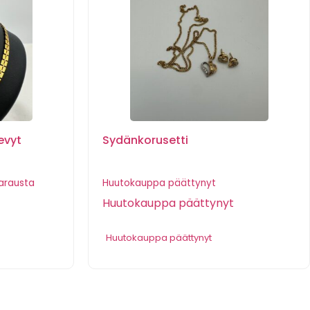
evyt
Sydänkorusetti
arausta
Huutokauppa päättynyt
Huutokauppa päättynyt
Huutokauppa päättynyt