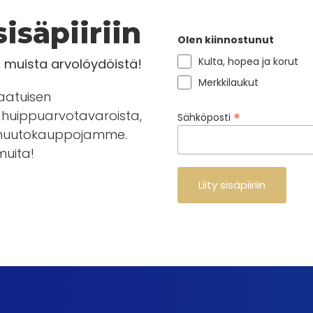
isäpiiriin
Olen kiinnostunut
Kulta, hopea ja korut
a muista arvolöydöistä!
Merkkilaukut
laatuisen
huippuarvotavaroista,
*
Sähköposti
en huutokauppojamme.
 muita!