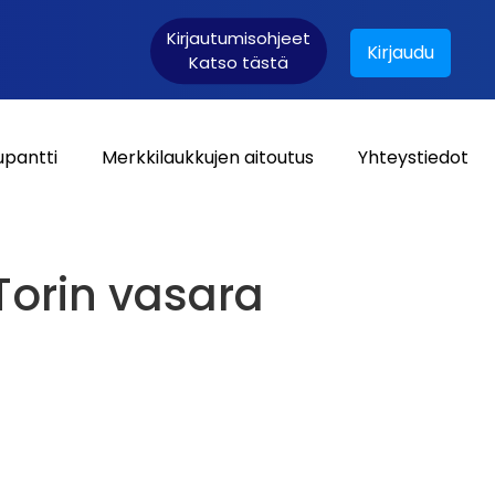
Kirjautumisohjeet
Kirjaudu
Katso tästä
upantti
Merkkilaukkujen aitoutus
Yhteystiedot
Asiakaskirjautuminen:
Torin vasara