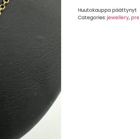
Huutokauppa päättynyt
Categories:
jewellery
,
pr