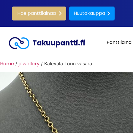
Hae panttilainaa
Huutokauppa
Takuupantti.fi
Panttilaina
Home
jewellery
/
/ Kalevala Torin vasara