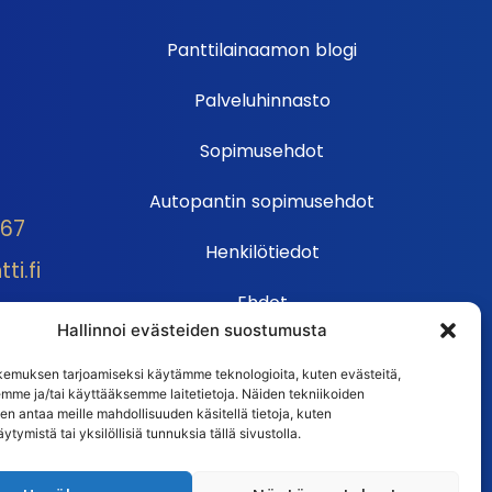
Panttilainaamon blogi
Palveluhinnasto
Sopimusehdot
Autopantin sopimusehdot
667
Henkilötiedot
i.fi
Ehdot
Hallinnoi evästeiden suostumusta
Huutokauppasäännöt
emuksen tarjoamiseksi käytämme teknologioita, kuten evästeitä,
emme ja/tai käyttääksemme laitetietoja. Näiden tekniikoiden
Usein kysytyt kysymykset
n antaa meille mahdollisuuden käsitellä tietoja, kuten
ytymistä tai yksilöllisiä tunnuksia tällä sivustolla.
Huutokaupan UKK