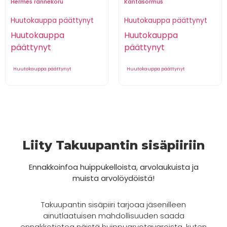
Hermès rannekoru
Kantasormus
Huutokauppa päättynyt
Huutokauppa päättynyt
Huutokauppa
Huutokauppa
päättynyt
päättynyt
Huutokauppa päättynyt
Huutokauppa päättynyt
Liity Takuupantin sisäpiiriin
Ennakkoinfoa huippukelloista, arvolaukuista ja
muista arvolöydöistä!
Takuupantin sisäpiiri tarjoaa jäsenilleen
ainutlaatuisen mahdollisuuden saada
ennakkotietoa näistä huippuarvotavaroista, kuten