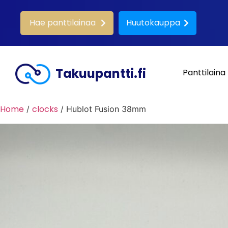
Hae panttilainaa
Huutokauppa
Takuupantti.fi
Panttilaina
Home
clocks
/
/ Hublot Fusion 38mm