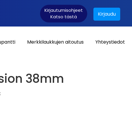
Kirjautumisohjeet
Kirjaudu
Katso tästä
upantti
Merkkilaukkujen aitoutus
Yhteystiedot
Asiakaskirjautuminen:
usion 38mm
€