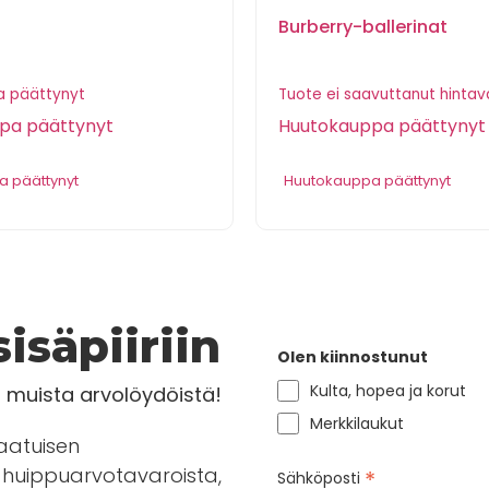
Burberry-ballerinat
 päättynyt
Tuote ei saavuttanut hintav
pa päättynyt
Huutokauppa päättynyt
 päättynyt
Huutokauppa päättynyt
isäpiiriin
Olen kiinnostunut
Kulta, hopea ja korut
a muista arvolöydöistä!
Merkkilaukut
laatuisen
huippuarvotavaroista,
*
Sähköposti