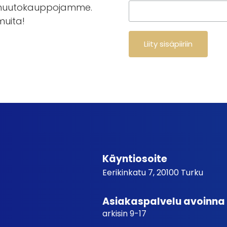
en huutokauppojamme.
 muita!
Käyntiosoite
Eerikinkatu 7, 20100 Turku
Asiakaspalvelu avoinna
arkisin 9-17