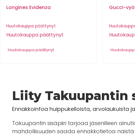
Longines Evidenza
Gucci-vyö
Huutokauppa päättynyt
Huutokauppa
Huutokauppa päättynyt
Huutokaup
Huutokauppa päättynyt
Huutokauppa
Liity Takuupantin s
Ennakkoinfoa huippukelloista, arvolaukuista j
Takuupantin sisäpiiri tarjoaa jäsenilleen ainut
mahdollisuuden saada ennakkotietoa näistä 