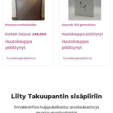
Rimowa matkalaukku
Airpods 3rd generation
Korkein tarjous:
Huutokauppa päättynyt
245,00
€
Huutokauppa
Huutokauppa
päättynyt
päättynyt
Huutokauppa päättynyt
Huutokauppa päättynyt
Liity Takuupantin sisäpiiriin
Ennakkoinfoa huippukelloista, arvolaukuista ja
muista arvolöydöistä!