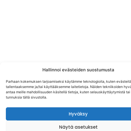
Hallinnoi evästeiden suostumusta
Parhaan kokemuksen tarjoamiseksi käytämme teknologioita, kuten evästeitä
tallentaaksemme ja/tai käyttääksemme laitetietoja. Näiden tekniikoiden hy
antaa meille mahdollisuuden käsitellä tietoja, kuten selauskäyttäytymistä tai y
tunnuksia tällä sivustolla.
Hyväksy
Näytä asetukset