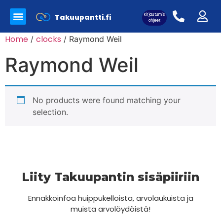
Kirjautumis
Takuupantti.fi
Myynnissä olevat tuotteet
Panttilainaamo Takuupantti
Merkkilaukkujen aitoutus
ohjeet
Home
clocks
/
/ Raymond Weil
Raymond Weil
Asiakaskirjautuminen:
No products were found matching your
selection.
Liity Takuupantin sisäpiiriin
Ennakkoinfoa huippukelloista, arvolaukuista ja
muista arvolöydöistä!