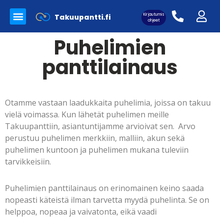
Kirjautumis
Takuupantti.fi
Myynnissä olevat tuotteet
Panttilainaamo Takuupantti
Merkkilaukkujen aitoutus
ohjeet
Puhelimien
panttilainaus
Asiakaskirjautuminen:
Otamme vastaan laadukkaita puhelimia, joissa on takuu
vielä voimassa. Kun lähetät puhelimen meille
Takuupanttiin, asiantuntijamme arvioivat sen. Arvo
perustuu puhelimen merkkiin, malliin, akun sekä
puhelimen kuntoon ja puhelimen mukana tuleviin
tarvikkeisiin.
Puhelimien panttilainaus on erinomainen keino saada
nopeasti käteistä ilman tarvetta myydä puhelinta. Se on
helppoa, nopeaa ja vaivatonta, eikä vaadi