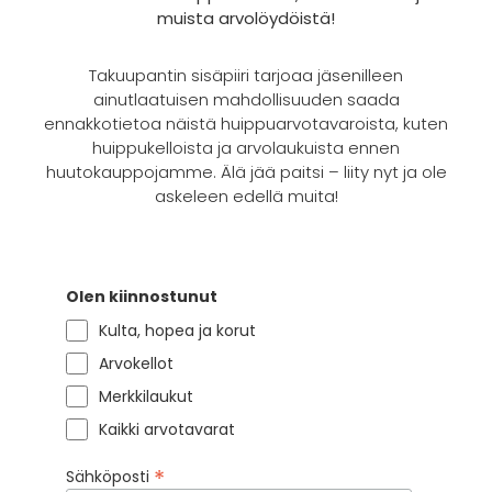
muista arvolöydöistä!
Takuupantin sisäpiiri tarjoaa jäsenilleen
ainutlaatuisen mahdollisuuden saada
ennakkotietoa näistä huippuarvotavaroista, kuten
huippukelloista ja arvolaukuista ennen
huutokauppojamme. Älä jää paitsi – liity nyt ja ole
askeleen edellä muita!
Olen kiinnostunut
Kulta, hopea ja korut
Arvokellot
Merkkilaukut
Kaikki arvotavarat
*
Sähköposti