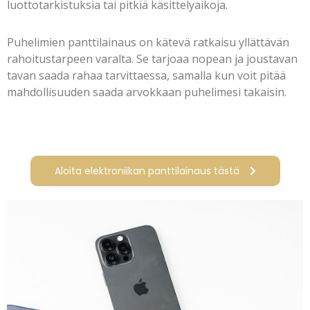
luottotarkistuksia tai pitkiä käsittelyaikoja.
Puhelimien panttilainaus on kätevä ratkaisu yllättävän
rahoitustarpeen varalta. Se tarjoaa nopean ja joustavan
tavan saada rahaa tarvittaessa, samalla kun voit pitää
mahdollisuuden saada arvokkaan puhelimesi takaisin.
Aloita elektroniikan panttilainaus tästä