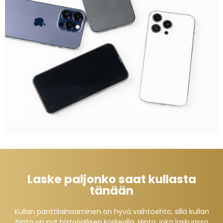
Laske paljonko saat kullasta
tänään
Kullan panttilainaaminen on hyvä vaihtoehto, sillä kullan
hinta on nyt historiallisen korkealla. Hinta, joka laskurissa