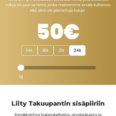
näkyy on juuri se hinta, jonka maksamme sinulle kullastasi,
eikä siinä ole piilotettuja kuluja.
50€
14k
18k
21k
24k
Liity Takuupantin sisäpiiriin
Ennakkoinfoa huippukelloista, arvolaukuista ja