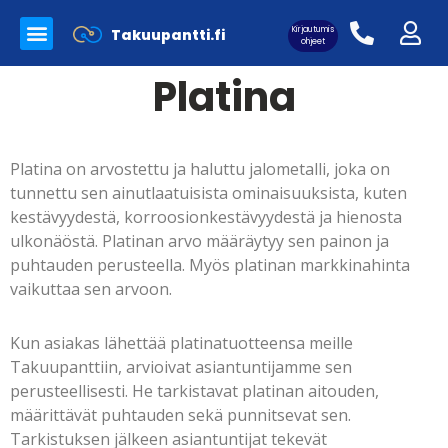
Kirjautumis
Takuupantti.fi
Myynnissä olevat tuotteet
Panttilainaamo Takuupantti
Merkkilaukkujen aitoutus
ohjeet
Platina
Asiakaskirjautuminen:
Platina on arvostettu ja haluttu jalometalli, joka on
tunnettu sen ainutlaatuisista ominaisuuksista, kuten
kestävyydestä, korroosionkestävyydestä ja hienosta
ulkonäöstä. Platinan arvo määräytyy sen painon ja
puhtauden perusteella. Myös platinan markkinahinta
vaikuttaa sen arvoon.
Kun asiakas lähettää platinatuotteensa meille
Takuupanttiin, arvioivat asiantuntijamme sen
perusteellisesti. He tarkistavat platinan aitouden,
määrittävät puhtauden sekä punnitsevat sen.
Tarkistuksen jälkeen asiantuntijat tekevät