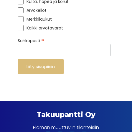
Kulta, hopea ja korut
Arvokellot
Merkkilaukut
Kaikki arvotavarat
*
Sähköposti
Takuupantti Oy
– Elämän muuttuviin tilanteisiin –