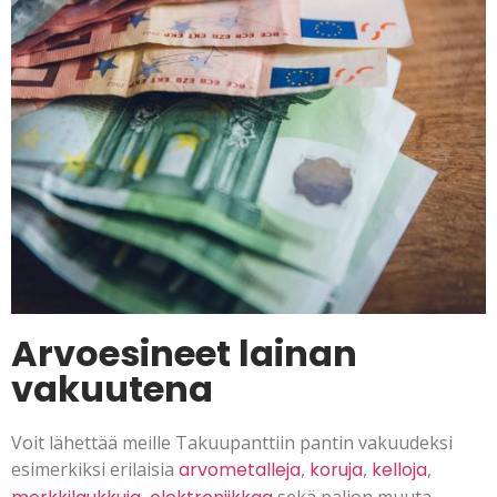
Arvoesineet lainan
vakuutena
Voit lähettää meille Takuupanttiin pantin vakuudeksi
esimerkiksi erilaisia
arvometalleja
,
koruja
,
kelloja
,