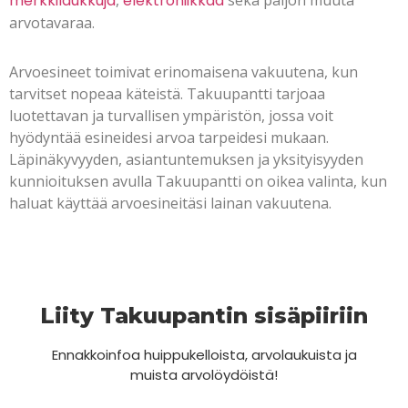
merkkilaukkuja
,
elektroniikkaa
sekä paljon muuta
arvotavaraa.
Arvoesineet toimivat erinomaisena vakuutena, kun
tarvitset nopeaa käteistä. Takuupantti tarjoaa
luotettavan ja turvallisen ympäristön, jossa voit
hyödyntää esineidesi arvoa tarpeidesi mukaan.
Läpinäkyvyyden, asiantuntemuksen ja yksityisyyden
kunnioituksen avulla Takuupantti on oikea valinta, kun
haluat käyttää arvoesineitäsi lainan vakuutena.
Liity Takuupantin sisäpiiriin
Ennakkoinfoa huippukelloista, arvolaukuista ja
muista arvolöydöistä!