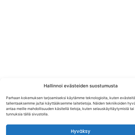
Hallinnoi evästeiden suostumusta
Parhaan kokemuksen tarjoamiseksi käytämme teknologioita, kuten evästeitä
tallentaaksemme ja/tai käyttääksemme laitetietoja. Näiden tekniikoiden hy
antaa meille mahdollisuuden käsitellä tietoja, kuten selauskäyttäytymistä tai y
tunnuksia tällä sivustolla.
Hyväksy