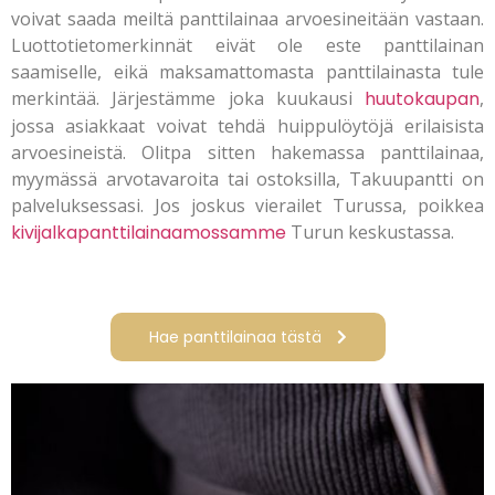
voivat saada meiltä panttilainaa arvoesineitään vastaan.
Luottotietomerkinnät eivät ole este panttilainan
saamiselle, eikä maksamattomasta panttilainasta tule
merkintää. Järjestämme joka kuukausi
huutokaupan
,
jossa asiakkaat voivat tehdä huippulöytöjä erilaisista
arvoesineistä. Olitpa sitten hakemassa panttilainaa,
myymässä arvotavaroita tai ostoksilla, Takuupantti on
palveluksessasi. Jos joskus vierailet Turussa, poikkea
kivijalkapanttilainaamossamme
Turun keskustassa.
Hae panttilainaa tästä