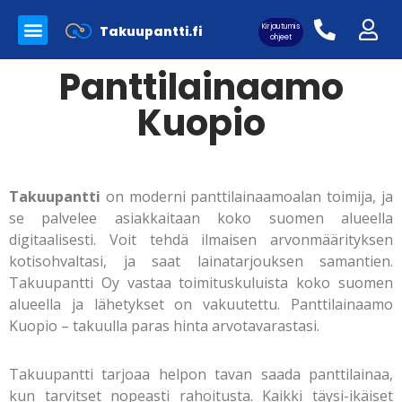
Kirjautumis
Takuupantti.fi
Myynnissä olevat tuotteet
Panttilainaamo Takuupantti
Merkkilaukkujen aitoutus
ohjeet
Panttilainaamo
Kuopio
Asiakaskirjautuminen:
Takuupantti
on moderni panttilainaamoalan toimija, ja
se palvelee asiakkaitaan koko suomen alueella
digitaalisesti. Voit tehdä ilmaisen arvonmäärityksen
kotisohvaltasi, ja saat lainatarjouksen samantien.
Takuupantti Oy vastaa toimituskuluista koko suomen
alueella ja lähetykset on vakuutettu. Panttilainaamo
Kuopio – takuulla paras hinta arvotavarastasi.
Takuupantti tarjoaa helpon tavan saada panttilainaa,
kun tarvitset nopeasti rahoitusta. Kaikki täysi-ikäiset