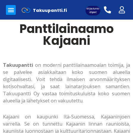
Kirjautumis
Takuupantti.fi
Myynnissä olevat tuotteet
Panttilainaamo Takuupantti
Merkkilaukkujen aitoutus
ohjeet
Panttilainaamo
Kajaani
Asiakaskirjautuminen:
Takuupantti
on moderni panttilainaamoalan toimija, ja
se palvelee asiakkaitaan koko suomen alueella
digitaalisesti. Voit tehdä ilmaisen arvonmäärityksen
kotisohvaltasi, ja saat lainatarjouksen samantien.
Takuupantti Oy vastaa toimituskuluista koko suomen
alueella ja lähetykset on vakuutettu.
Kajaani on kaupunki Itä-Suomessa, Kajaaninjoen
varrella. Se on tunnettu Kajaanin linnan raunioista,
kauniista luonnostaan ja kulttuuritarjonnastaan. Kajaani