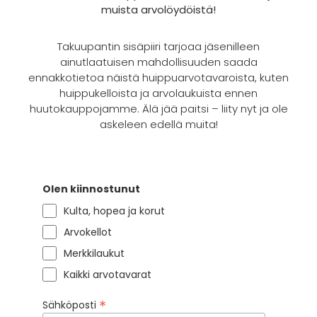
muista arvolöydöistä!
Takuupantin sisäpiiri tarjoaa jäsenilleen
ainutlaatuisen mahdollisuuden saada
ennakkotietoa näistä huippuarvotavaroista, kuten
huippukelloista ja arvolaukuista ennen
huutokauppojamme. Älä jää paitsi – liity nyt ja ole
askeleen edellä muita!
Olen kiinnostunut
Kulta, hopea ja korut
Arvokellot
Merkkilaukut
Kaikki arvotavarat
*
Sähköposti