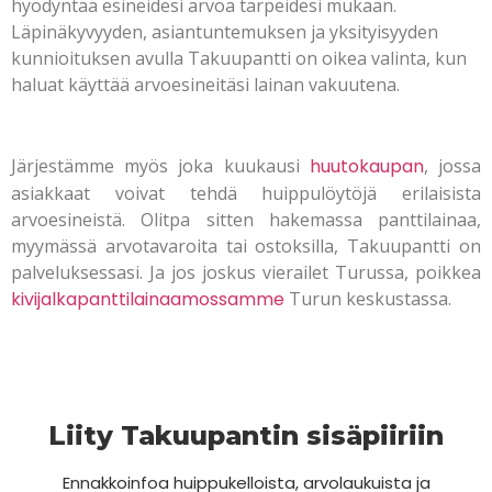
hyödyntää esineidesi arvoa tarpeidesi mukaan.
Läpinäkyvyyden, asiantuntemuksen ja yksityisyyden
kunnioituksen avulla Takuupantti on oikea valinta, kun
haluat käyttää arvoesineitäsi lainan vakuutena.
Järjestämme myös joka kuukausi
huutokaupan
, jossa
asiakkaat voivat tehdä huippulöytöjä erilaisista
arvoesineistä. Olitpa sitten hakemassa panttilainaa,
myymässä arvotavaroita tai ostoksilla, Takuupantti on
palveluksessasi. Ja jos joskus vierailet Turussa, poikkea
kivijalkapanttilainaamossamme
Turun keskustassa.
Liity Takuupantin sisäpiiriin
Ennakkoinfoa huippukelloista, arvolaukuista ja