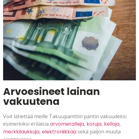
Arvoesineet lainan
vakuutena
Voit lähettää meille Takuupanttiin pantin vakuudeksi
esimerkiksi erilaisia
arvometalleja
,
koruja
,
kelloja
,
merkkilaukkuja
,
elektroniikkaa
sekä paljon muuta