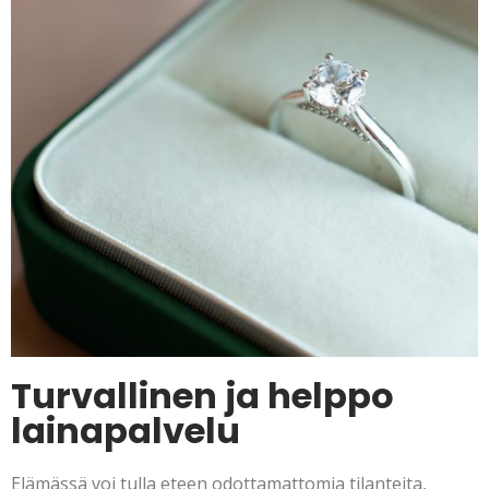
Turvallinen ja helppo
lainapalvelu
Elämässä voi tulla eteen odottamattomia tilanteita,