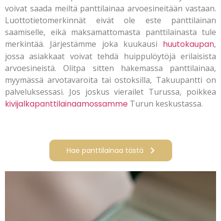
voivat saada meiltä panttilainaa arvoesineitään vastaan.
Luottotietomerkinnät eivät ole este panttilainan
saamiselle, eikä maksamattomasta panttilainasta tule
merkintää. Järjestämme joka kuukausi
huutokaupan
,
jossa asiakkaat voivat tehdä huippulöytöjä erilaisista
arvoesineistä. Olitpa sitten hakemassa panttilainaa,
myymässä arvotavaroita tai ostoksilla, Takuupantti on
palveluksessasi. Jos joskus vierailet Turussa, poikkea
kivijalkapanttilainaamossamme
Turun keskustassa.
Hae panttilainaa tästä