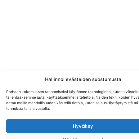
Hallinnoi evästeiden suostumusta
Parhaan kokemuksen tarjoamiseksi käytämme teknologioita, kuten evästeitä
tallentaaksemme ja/tai käyttääksemme laitetietoja. Näiden tekniikoiden hy
antaa meille mahdollisuuden käsitellä tietoja, kuten selauskäyttäytymistä tai y
tunnuksia tällä sivustolla.
Hyväksy