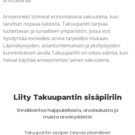
arvotavaraa.
Arvoesineet toimivat erinomaisena vakuutena, kun
tarvitset nopeaa käteistä. Takuupantti tarjoaa
luotettavan ja turvallisen ympäristön, jossa voit
hyödyntää esineidesi arvoa tarpeidesi mukaan.
Läpinäkyvyyden, asiantuntemuksen ja yksityisyyden
kunnioituksen avulla Takuupantti on oikea valinta, kun
haluat käyttää arvoesineitäsi lainan vakuutena.
Liity Takuupantin sisäpiiriin
Ennakkoinfoa huippukelloista, arvolaukuista ja
muista arvolöydöistä!
Takuupantin sisäpiiri tarjoaa jäsenilleen