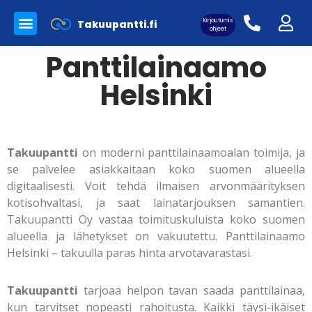
Kirjautumis
Takuupantti.fi
Myynnissä olevat tuotteet
Panttilainaamo Takuupantti
Merkkilaukkujen aitoutus
ohjeet
Panttilainaamo
Helsinki
Asiakaskirjautuminen:
Takuupantti
on moderni panttilainaamoalan toimija, ja
se palvelee asiakkaitaan koko suomen alueella
digitaalisesti. Voit tehdä ilmaisen arvonmäärityksen
kotisohvaltasi, ja saat lainatarjouksen samantien.
Takuupantti Oy vastaa toimituskuluista koko suomen
alueella ja lähetykset on vakuutettu. Panttilainaamo
Helsinki – takuulla paras hinta arvotavarastasi.
Takuupantti
tarjoaa helpon tavan saada panttilainaa,
kun tarvitset nopeasti rahoitusta. Kaikki täysi-ikäiset