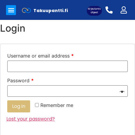
Kirjautumis
Takuupantti.fi
Myynnissä olevat tuotteet
Panttilainaamo Takuupantti
Merkkilaukkujen aitoutus
ohjeet
Login
Asiakaskirjautuminen:
Username or email address
*
Password
*
Remember me
Log in
Lost your password?