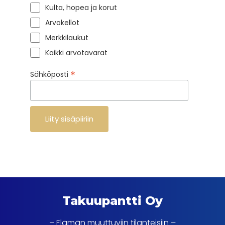
Kulta, hopea ja korut
Arvokellot
Merkkilaukut
Kaikki arvotavarat
*
Sähköposti
Takuupantti Oy
– Elämän muuttuviin tilanteisiin –